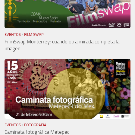
EVENTOS
/
FILM SWAP
FilmSwap Monterrey: cuando otra mirada completa la
imagen
EVENTOS
/
FOTOGRAFÍA
Caminata fotográfica Metepec