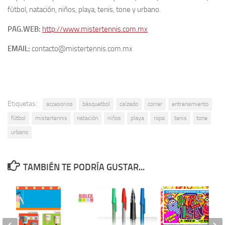
fútbol, natación, niños, playa, tenis, tone y urbano.
PAG.WEB:
http://www.mistertennis.com.mx
EMAIL:
contacto@mistertennis.com.mx
Etiquetas:
accesorios
básquetbol
calzado
correr
entrenamiento
fútbol
mistertennis
natación
niños
playa
ropa
tenis
tone
urbano
TAMBIÉN TE PODRÍA GUSTAR...