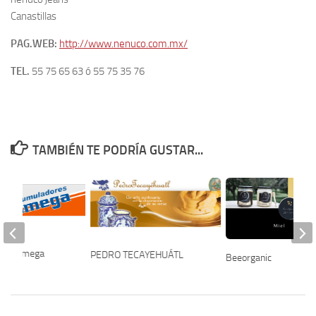
Canastillas
PAG.WEB:
http://www.nenuco.com.mx/
TEL.
55 75 65 63 ó 55 75 35 76
TAMBIÉN TE PODRÍA GUSTAR...
res Omega
PEDRO TECAYEHUÁTL
Beeorganic