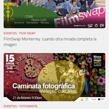
EVENTOS
/
FILM SWAP
FilmSwap Monterrey: cuando otra mirada completa la
imagen
EVENTOS
/
FOTOGRAFÍA