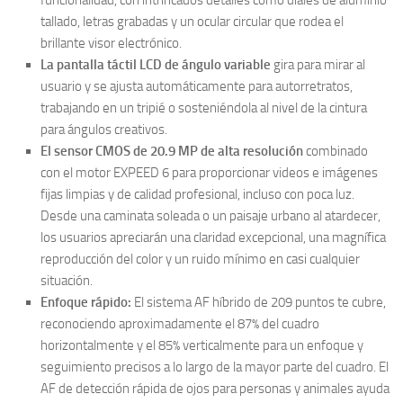
funcionalidad, con intrincados detalles como diales de aluminio
tallado, letras grabadas y un ocular circular que rodea el
brillante visor electrónico.
La pantalla táctil LCD de ángulo variable
gira para mirar al
usuario y se ajusta automáticamente para autorretratos,
trabajando en un tripié o sosteniéndola al nivel de la cintura
para ángulos creativos.
El sensor CMOS de 20.9 MP de alta resolución
combinado
con el motor EXPEED 6 para proporcionar videos e imágenes
fijas limpias y de calidad profesional, incluso con poca luz.
Desde una caminata soleada o un paisaje urbano al atardecer,
los usuarios apreciarán una claridad excepcional, una magnífica
reproducción del color y un ruido mínimo en casi cualquier
situación.
Enfoque rápido:
El sistema AF híbrido de 209 puntos te cubre,
reconociendo aproximadamente el 87% del cuadro
horizontalmente y el 85% verticalmente para un enfoque y
seguimiento precisos a lo largo de la mayor parte del cuadro. El
AF de detección rápida de ojos para personas y animales ayuda