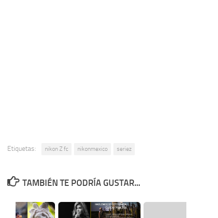
Etiquetas:
nikon Z fc
nikonmexico
seriez
TAMBIÉN TE PODRÍA GUSTAR...