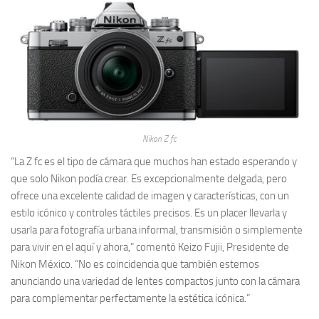
Nikon Z fc
“La Z fc es el tipo de cámara que muchos han estado esperando y
que solo Nikon podía crear. Es excepcionalmente delgada, pero
ofrece una excelente calidad de imagen y características, con un
estilo icónico y controles táctiles precisos. Es un placer llevarla y
usarla para fotografía urbana informal, transmisión o simplemente
para vivir en el aquí y ahora,” comentó Keizo Fujii, Presidente de
Nikon México. “No es coincidencia que también estemos
anunciando una variedad de lentes compactos junto con la cámara
para complementar perfectamente la estética icónica.”