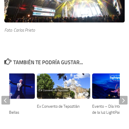
Foto: Carlos Prieto
TAMBIÉN TE PODRÍA GUSTAR...
 de El
Ex Convento de Tepoztlán
Evento – Día Internac
s en Bellas
de la luz LightPainting