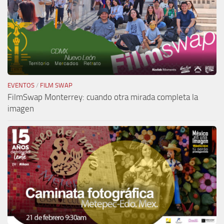
EVENTOS
/
FILM SWAP
FilmSwap Monterrey: cuando otra mirada completa la
imagen