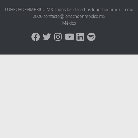
LOHECHOENMEXICO.MX Todos los derechos lohechoenmexico.mx
2026 contacto@lohechoenmexico.mx
México