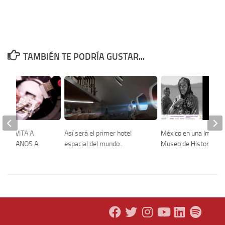
TAMBIÉN TE PODRÍA GUSTAR...
DO INVITA A
Así será el primer hotel
México en una Imagen
MEXICANOS A
espacial del mundo..
Museo de Historia Me