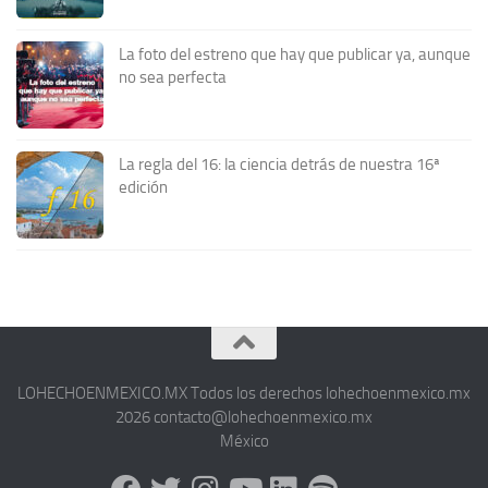
La foto del estreno que hay que publicar ya, aunque
no sea perfecta
La regla del 16: la ciencia detrás de nuestra 16ª
edición
LOHECHOENMEXICO.MX Todos los derechos lohechoenmexico.mx
2026 contacto@lohechoenmexico.mx
México