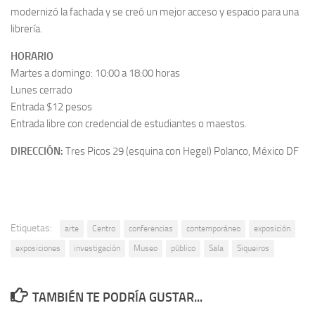
modernizó la fachada y se creó un mejor acceso y espacio para una
librería.
HORARIO
Martes a domingo: 10:00 a 18:00 horas
Lunes cerrado
Entrada $12 pesos
Entrada libre con credencial de estudiantes o maestos.
DIRECCIÓN:
Tres Picos 29 (esquina con Hegel) Polanco, México DF
Etiquetas:
arte
Centro
conferencias
contemporáneo
exposición
exposiciones
investigación
Museo
público
Sala
Siqueiros
TAMBIÉN TE PODRÍA GUSTAR...