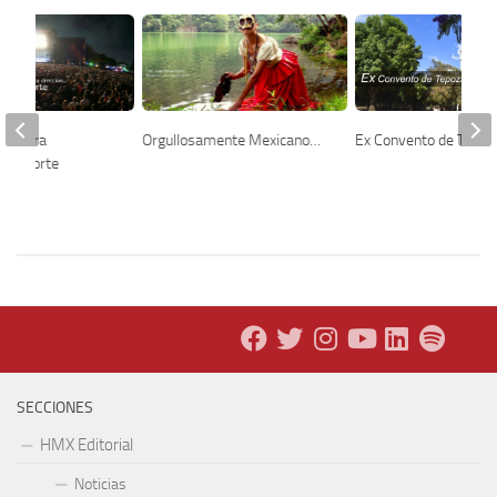
 en otra
Orgullosamente Mexicano…
Ex Convento de Tepoz
 Pal Norte
SECCIONES
HMX Editorial
Noticias