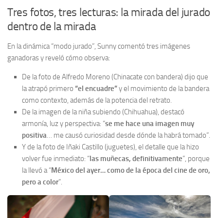
Tres fotos, tres lecturas: la mirada del jurado
dentro de la mirada
En la dinámica “modo jurado”, Sunny comentó tres imágenes
ganadoras y reveló cómo observa:
De la foto de Alfredo Moreno (Chinacate con bandera) dijo que
la atrapó primero
“el encuadre”
y el movimiento de la bandera
como contexto, además de la potencia del retrato.
De la imagen de la niña subiendo (Chihuahua), destacó
armonía, luz y perspectiva: “
se me hace una imagen muy
positiva
… me causó curiosidad desde dónde la habrá tomado”.
Y de la foto de Iñaki Castillo (juguetes), el detalle que la hizo
volver fue inmediato: “
las muñecas, definitivamente
”, porque
la llevó a “
México del ayer… como de la época del cine de oro,
pero a color
”.