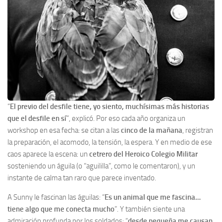
“
El previo del desfile tiene, yo siento, muchísimas más historias
que el desfile en sí
”, explicó. Por eso cada año organiza un
workshop en esa fecha: se citan a las
cinco de la mañana
, registran
la preparación, el acomodo, la tensión, la espera. Y en medio de ese
caos aparece la escena: un
cetrero del Heroico Colegio Militar
sosteniendo un águila (o “aguililla”, como le comentaron), y un
instante de calma tan raro que parece inventado.
A Sunny le fascinan las águilas: “
Es un animal que me fascina…
tiene algo que me conecta mucho
”. Y también siente una
admiración profunda por los soldados: “
desde pequeña me causan