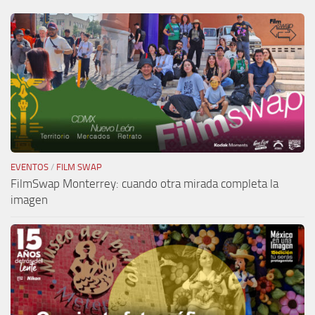
EVENTOS
/
FILM SWAP
FilmSwap Monterrey: cuando otra mirada completa la
imagen