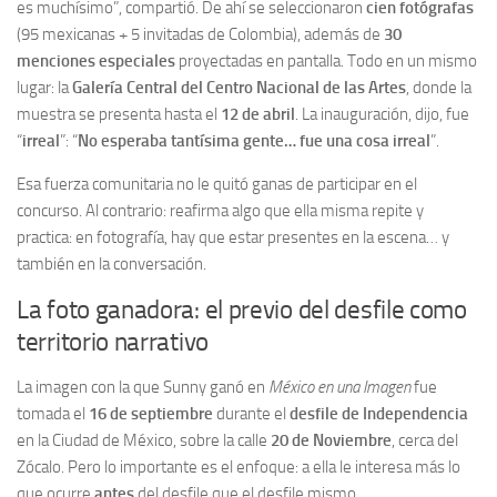
es muchísimo”, compartió. De ahí se seleccionaron
cien fotógrafas
(95 mexicanas + 5 invitadas de Colombia), además de
30
menciones especiales
proyectadas en pantalla. Todo en un mismo
lugar: la
Galería Central del Centro Nacional de las Artes
, donde la
muestra se presenta hasta el
12 de abril
. La inauguración, dijo, fue
“
irreal
”: “
No esperaba tantísima gente… fue una cosa irreal
”.
Esa fuerza comunitaria no le quitó ganas de participar en el
concurso. Al contrario: reafirma algo que ella misma repite y
practica: en fotografía, hay que estar presentes en la escena… y
también en la conversación.
La foto ganadora: el previo del desfile como
territorio narrativo
La imagen con la que Sunny ganó en
México en una Imagen
fue
tomada el
16 de septiembre
durante el
desfile de Independencia
en la Ciudad de México, sobre la calle
20 de Noviembre
, cerca del
Zócalo. Pero lo importante es el enfoque: a ella le interesa más lo
que ocurre
antes
del desfile que el desfile mismo.