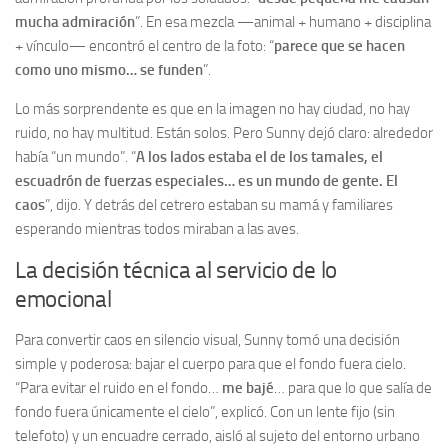
mucha admiración
”. En esa mezcla —animal + humano + disciplina
+ vínculo— encontró el centro de la foto: “
parece que se hacen
como uno mismo… se funden
”.
Lo más sorprendente es que en la imagen no hay ciudad, no hay
ruido, no hay multitud. Están solos. Pero Sunny dejó claro: alrededor
había “un mundo”. “
A los lados estaba el de los tamales, el
escuadrón de fuerzas especiales… es un mundo de gente. El
caos
”, dijo. Y detrás del cetrero estaban su mamá y familiares
esperando mientras todos miraban a las aves.
La decisión técnica al servicio de lo
emocional
Para convertir caos en silencio visual, Sunny tomó una decisión
simple y poderosa: bajar el cuerpo para que el fondo fuera cielo.
“Para evitar el ruido en el fondo…
me bajé
… para que lo que salía de
fondo fuera únicamente el cielo”, explicó. Con un lente fijo (sin
telefoto) y un encuadre cerrado, aisló al sujeto del entorno urbano