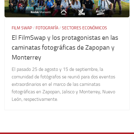
FILM SWAP
/
FOTOGRAFÍA
/
SECTORES ECONÓMICOS
El FilmSwap y los protagonistas en las
caminatas fotográficas de Zapopan y
Monterrey
El pasado 25 de agosto y 15 de septiembre, la
comunidad de fotógrafos se reunió para dos eventos
extraordinarios en el marco de las caminatas
fotográficas en Zapopan, Jalisco y Monterrey, Nuevo
León, respectivamente.