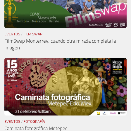
EVENTOS
/
FILM SWAP
FilmSwap Monterrey: cuando otra mirada completa la
imagen
EVENTOS
/
FOTOGRAFÍA
Caminata fotográfica Metepec