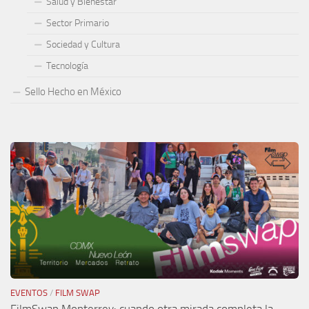
Salud y Bienestar
Sector Primario
Sociedad y Cultura
Tecnología
Sello Hecho en México
EVENTOS
/
FILM SWAP
FilmSwap Monterrey: cuando otra mirada completa la