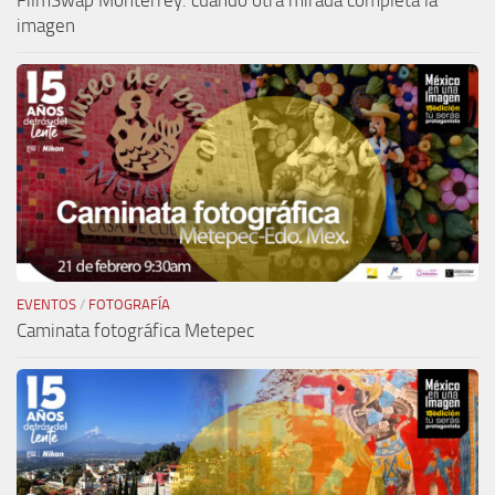
imagen
EVENTOS
/
FOTOGRAFÍA
Caminata fotográfica Metepec