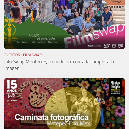
EVENTOS
/
FILM SWAP
FilmSwap Monterrey: cuando otra mirada completa la
imagen