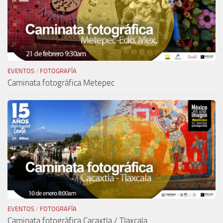
EVENTOS
/
FOTOGRAFÍA
Caminata fotográfica Metepec
EVENTOS
/
FOTOGRAFÍA
Caminata fotográfica Cacaxtla / Tlaxcala