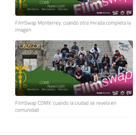
FilmSwap Monterrey: cuando otra mirada completa la
imagen
FilmSwap CDMX: cuando la ciudad se revela en
comunidad