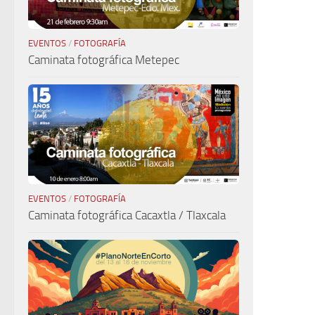
EVENTOS
/
FOTOGRAFÍA
Caminata fotográfica Metepec
EVENTOS
/
FOTOGRAFÍA
Caminata fotográfica Cacaxtla / Tlaxcala