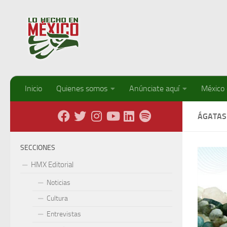
Debajo del contenido
Inicio
Quienes somos
Anúnciate aquí
México
ÁGATAS
SECCIONES
HMX Editorial
Noticias
Cultura
Entrevistas