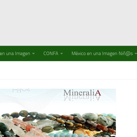
 en una Imagen
CONFA
México en una Imagen Niñ@s