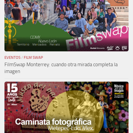
EVENTOS
/
FILM SWAP
FilmSwap Monterrey: cuando otra mirada completa la
imagen