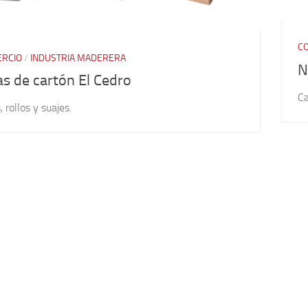
C
RCIO
/
INDUSTRIA MADERERA
N
as de cartón El Cedro
Ca
, rollos y suajes.