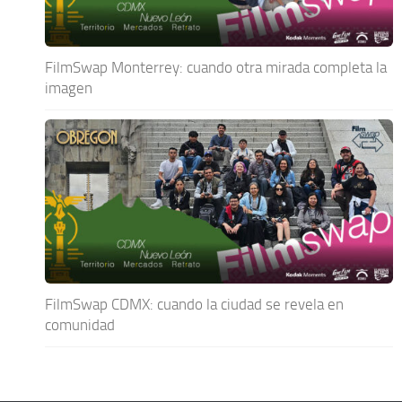
FilmSwap Monterrey: cuando otra mirada completa la
imagen
FilmSwap CDMX: cuando la ciudad se revela en
comunidad