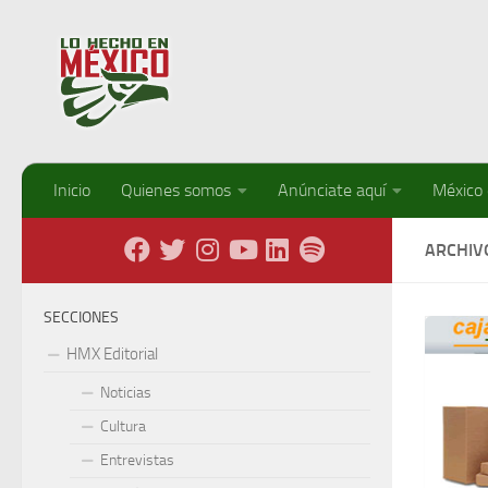
Debajo del contenido
Inicio
Quienes somos
Anúnciate aquí
México
ARCHIV
SECCIONES
HMX Editorial
Noticias
Cultura
Entrevistas