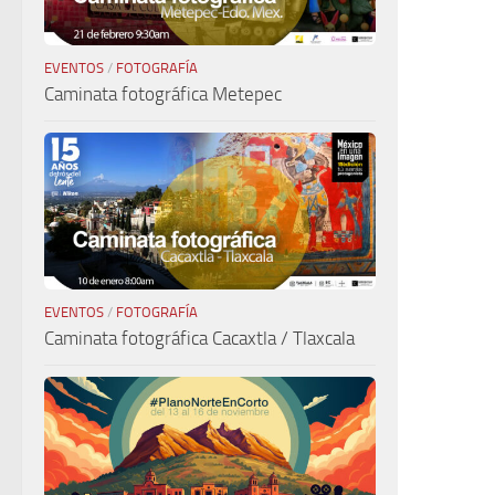
EVENTOS
/
FOTOGRAFÍA
Caminata fotográfica Metepec
EVENTOS
/
FOTOGRAFÍA
Caminata fotográfica Cacaxtla / Tlaxcala