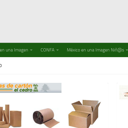
 en una Imagen
CONFA
México en una Imagen Niñ@s
O