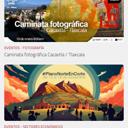
EVENTOS
/
FOTOGRAFÍA
Caminata fotográfica Cacaxtla / Tlaxcala
EVENTOS
/
SECTORES ECONÓMICOS