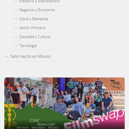
Industria y Manufactura
Negocios y Economía
Salud y Bienestar
Sector Primario
Sociedad y Cultura
Tecnología
Sello Hecho en México