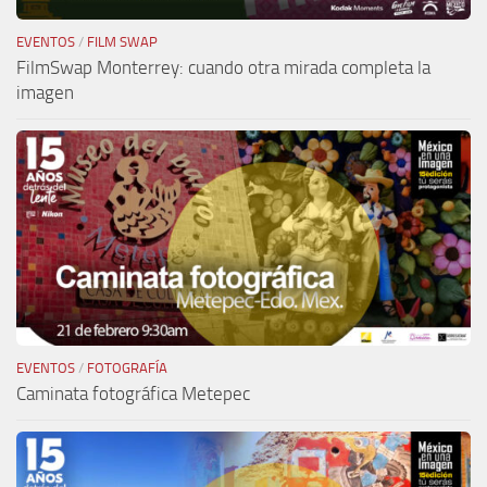
EVENTOS
/
FILM SWAP
FilmSwap Monterrey: cuando otra mirada completa la
imagen
EVENTOS
/
FOTOGRAFÍA
Caminata fotográfica Metepec