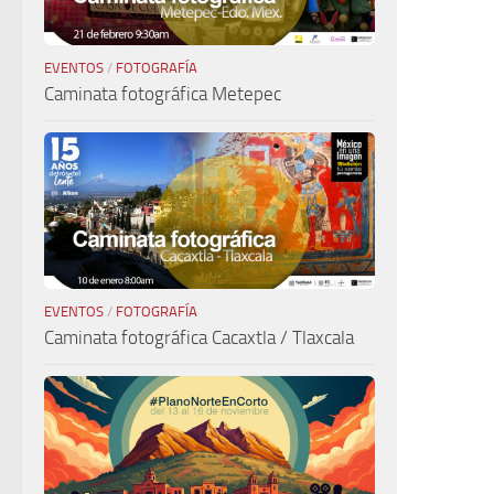
EVENTOS
/
FOTOGRAFÍA
Caminata fotográfica Metepec
EVENTOS
/
FOTOGRAFÍA
Caminata fotográfica Cacaxtla / Tlaxcala