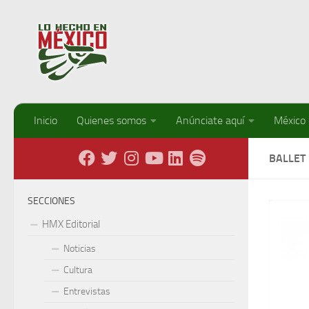
Debajo del contenido
Inicio
Quienes somos
Anúnciate aquí
México
BALLET
SECCIONES
HMX Editorial
Noticias
Cultura
Entrevistas