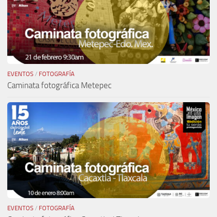
EVENTOS
/
FOTOGRAFÍA
Caminata fotográfica Metepec
EVENTOS
/
FOTOGRAFÍA