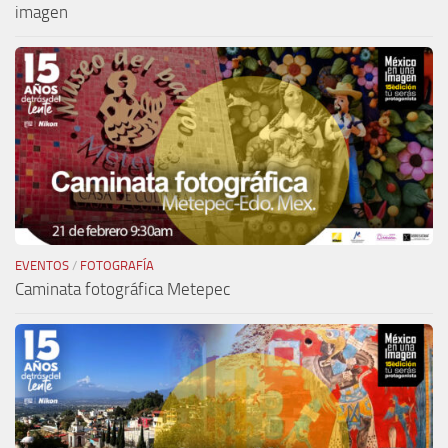
imagen
EVENTOS
/
FOTOGRAFÍA
Caminata fotográfica Metepec