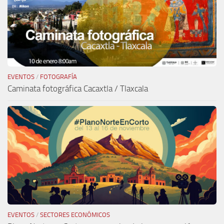
EVENTOS
/
FOTOGRAFÍA
Caminata fotográfica Cacaxtla / Tlaxcala
EVENTOS
/
SECTORES ECONÓMICOS