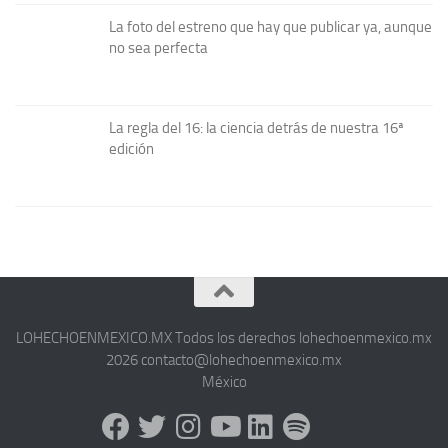
La foto del estreno que hay que publicar ya, aunque
no sea perfecta
La regla del 16: la ciencia detrás de nuestra 16ª
edición
LOHECHOENMEXICO.MX Todos los derechos lohechoenmexico.mx
2026 contacto@lohechoenmexico.mx
México