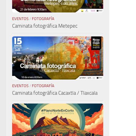
EVENTOS
/
FOTOGRAFÍA
Caminata fotográfica Metepec
EVENTOS
/
FOTOGRAFÍA
Caminata fotográfica Cacaxtla / Tlaxcala