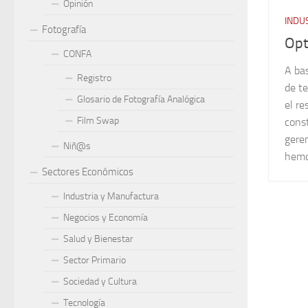
Opinión
INDU
Fotografía
Opt
CONFA
A bas
Registro
de t
Glosario de Fotografía Analógica
el re
Film Swap
const
geren
Niñ@s
hemo
Sectores Económicos
Industria y Manufactura
Negocios y Economía
Salud y Bienestar
Sector Primario
Sociedad y Cultura
Tecnología