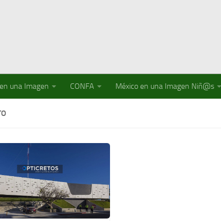
 en una Imagen
CONFA
México en una Imagen Niñ@s
TO