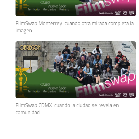
FilmSwap Monterrey: cuando otra mirada completa la
imagen
FilmSwap CDMX: cuando la ciudad se revela en
comunidad