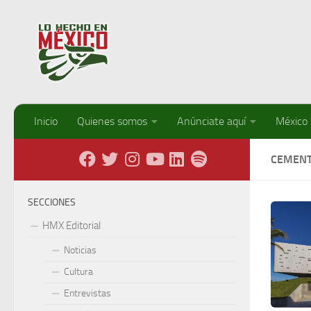
Debajo del contenido
Inicio
Quienes somos
Anúnciate aquí
México
CEMEN
SECCIONES
HMX Editorial
Noticias
Cultura
Entrevistas