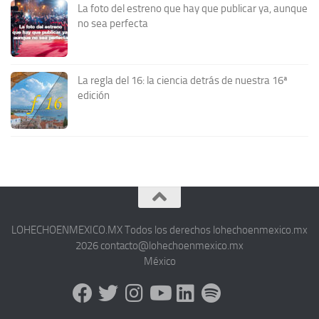
La foto del estreno que hay que publicar ya, aunque
no sea perfecta
La regla del 16: la ciencia detrás de nuestra 16ª
edición
LOHECHOENMEXICO.MX Todos los derechos lohechoenmexico.mx
2026 contacto@lohechoenmexico.mx
México