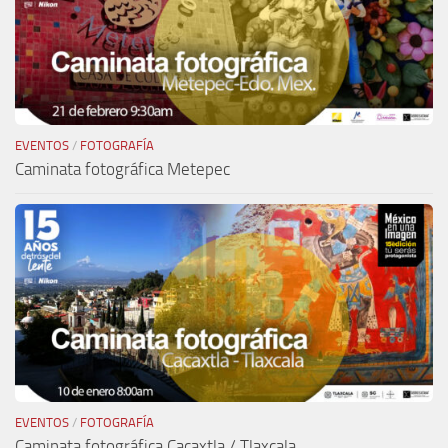
EVENTOS
/
FOTOGRAFÍA
Caminata fotográfica Metepec
EVENTOS
/
FOTOGRAFÍA
Caminata fotográfica Cacaxtla / Tlaxcala