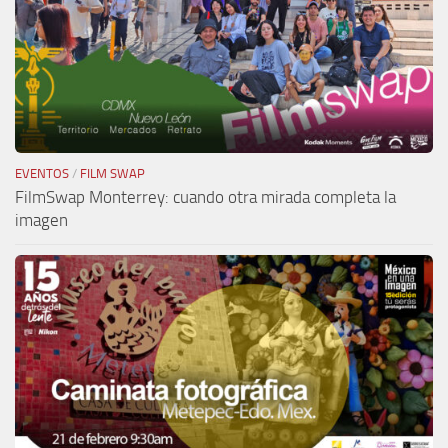
EVENTOS
/
FILM SWAP
FilmSwap Monterrey: cuando otra mirada completa la
imagen