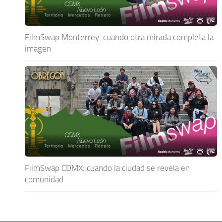
FilmSwap Monterrey: cuando otra mirada completa la
imagen
FilmSwap CDMX: cuando la ciudad se revela en
comunidad