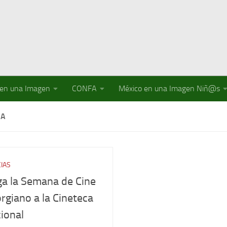
 en una Imagen
CONFA
México en una Imagen Niñ@s
CA
CIAS
ga la Semana de Cine
rgiano a la Cineteca
ional