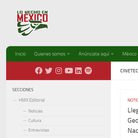
Debajo del contenido
Inicio
Quienes somos
Anúnciate aquí
México
CINETE
SECCIONES
HMX Editorial
NOTI
Lle
Noticias
Geo
Cultura
Nac
Entrevistas