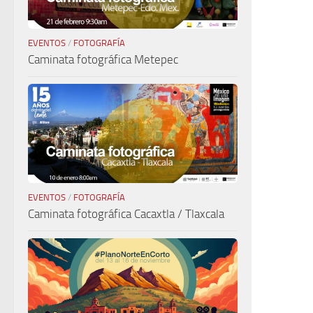
EVENTOS
/
FOTOGRAFÍA
Caminata fotográfica Metepec
EVENTOS
/
FOTOGRAFÍA
Caminata fotográfica Cacaxtla / Tlaxcala