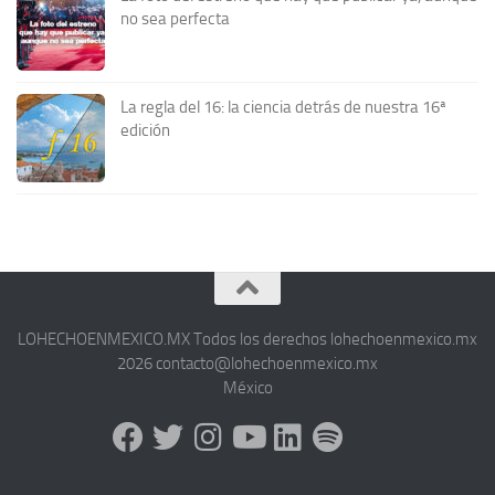
no sea perfecta
La regla del 16: la ciencia detrás de nuestra 16ª
edición
LOHECHOENMEXICO.MX Todos los derechos lohechoenmexico.mx
2026 contacto@lohechoenmexico.mx
México