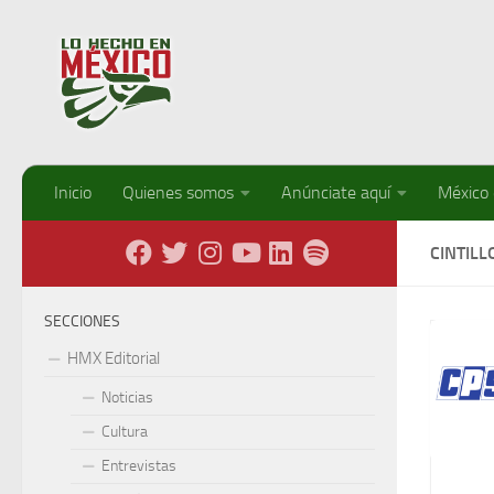
Debajo del contenido
Inicio
Quienes somos
Anúnciate aquí
México
CINTILL
SECCIONES
HMX Editorial
Noticias
Cultura
Entrevistas