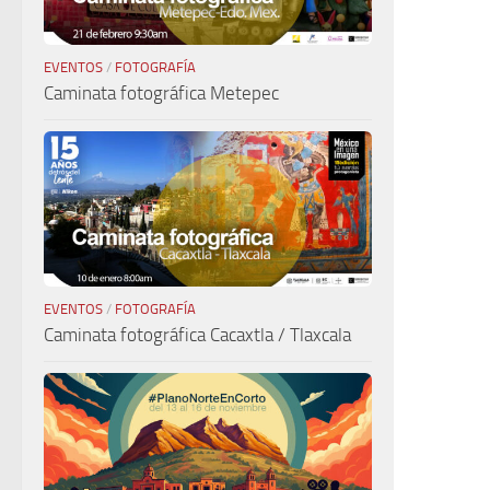
EVENTOS
/
FOTOGRAFÍA
Caminata fotográfica Metepec
EVENTOS
/
FOTOGRAFÍA
Caminata fotográfica Cacaxtla / Tlaxcala