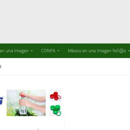
 en una Imagen
CONFA
México en una Imagen Niñ@s
O