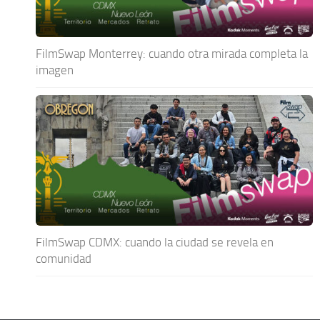
FilmSwap Monterrey: cuando otra mirada completa la
imagen
FilmSwap CDMX: cuando la ciudad se revela en
comunidad