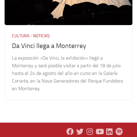
CULTURA
/
NOTICIAS
Da Vinci llega a Monterrey
La exposición «Da Vinci, la exhibición» llegó a
Monterrey y será posible visitar a partir del 18 de julio
hasta el 24 de agosto del año en curso en la Galería
Conarte, en la Nave Generadores del Parque Fundidora
en Monterrey.