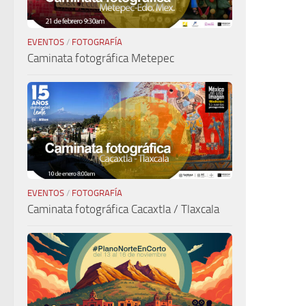
EVENTOS
/
FOTOGRAFÍA
Caminata fotográfica Metepec
EVENTOS
/
FOTOGRAFÍA
Caminata fotográfica Cacaxtla / Tlaxcala