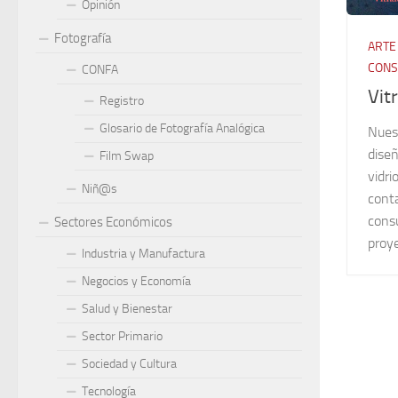
Opinión
Fotografía
ARTE
CONS
CONFA
Vit
Registro
Glosario de Fotografía Analógica
Nues
diseñ
Film Swap
vidri
Niñ@s
cont
consu
Sectores Económicos
proy
Industria y Manufactura
Negocios y Economía
Salud y Bienestar
Sector Primario
Sociedad y Cultura
Tecnología