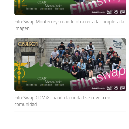
FilmSwap Monterrey: cuando otra mirada completa la
imagen
FilmSwap CDMX: cuando la ciudad se revela en
comunidad