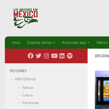
Debajo del contenido
Inicio
Quienes somos
Anúnciate aquí
México
DECORA
SECCIONES
HMX Editorial
Noticias
Cultura
Entrevistas