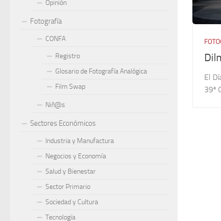
Opinión
Fotografía
CONFA
FOTO
Dil
Registro
Glosario de Fotografía Analógica
El Dí
Film Swap
39ª C
Niñ@s
Sectores Económicos
Industria y Manufactura
Negocios y Economía
Salud y Bienestar
Sector Primario
Sociedad y Cultura
Tecnología