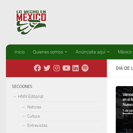
Debajo del contenido
Inicio
Quienes somos
Anúnciate aquí
México
DIA DE 
SECCIONES
HMX Editorial
Noticias
Cultura
Entrevistas