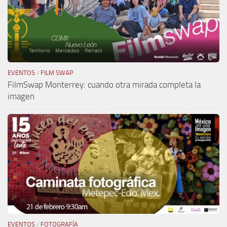
EVENTOS
/
FILM SWAP
FilmSwap Monterrey: cuando otra mirada completa la
imagen
EVENTOS
/
FOTOGRAFÍA