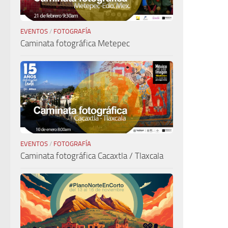
EVENTOS
/
FOTOGRAFÍA
Caminata fotográfica Metepec
EVENTOS
/
FOTOGRAFÍA
Caminata fotográfica Cacaxtla / Tlaxcala