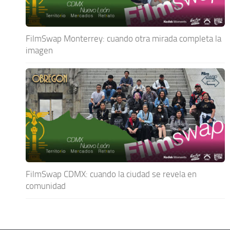
FilmSwap Monterrey: cuando otra mirada completa la
imagen
FilmSwap CDMX: cuando la ciudad se revela en
comunidad