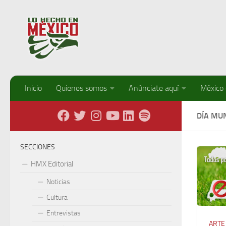
Debajo del contenido
Inicio
Quienes somos
Anúnciate aquí
México
DÍA MU
SECCIONES
HMX Editorial
Noticias
Cultura
Entrevistas
ARTE