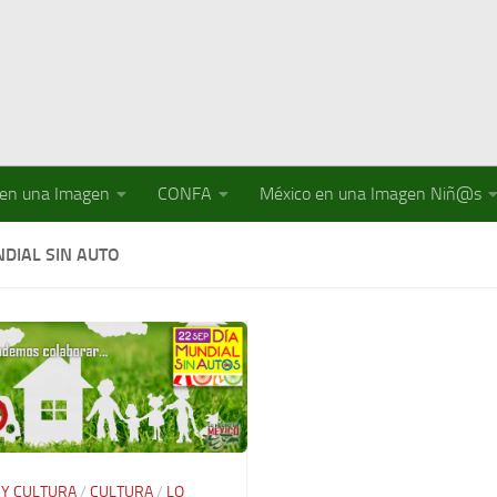
 en una Imagen
CONFA
México en una Imagen Niñ@s
NDIAL SIN AUTO
 Y CULTURA
/
CULTURA
/
LO