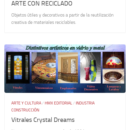
ARTE CON RECICLADO
Objetos útiles y decorativos a partir de la reutilización
creativa de materiales reciclables.
ARTE Y CULTURA
/
HMX EDITORIAL
/
INDUSTRIA
CONSTRUCCIÓN
Vitrales Crystal Dreams