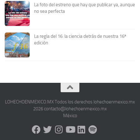
La foto del estreno que hay que publicar ya, aunque
no sea perfecta
La regla del 16: la ciencia detrás de nuestra 16ª
edición
LOHECHOENMEXICO.MX Todos los derechos lohechoenmexico.mx
2026 contacto@lohechoenmexico.mx
México