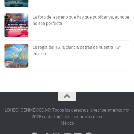
La foto del estreno que hay que publicar ya, aunque
no sea perfecta
La regla del 16: la ciencia detrás de nuestra 16ª
edición
LOHECHOENMEXICO.MX Todos los derechos lohechoenmexico.mx
2026 contacto@lohechoenmexico.mx
México