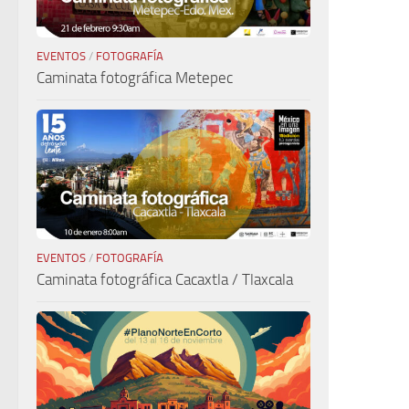
EVENTOS
/
FOTOGRAFÍA
Caminata fotográfica Metepec
EVENTOS
/
FOTOGRAFÍA
Caminata fotográfica Cacaxtla / Tlaxcala