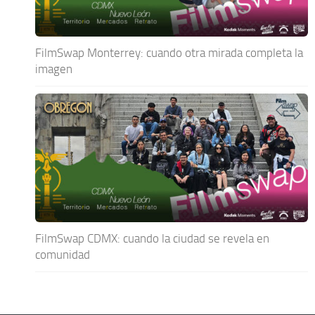
FilmSwap Monterrey: cuando otra mirada completa la
imagen
FilmSwap CDMX: cuando la ciudad se revela en
comunidad