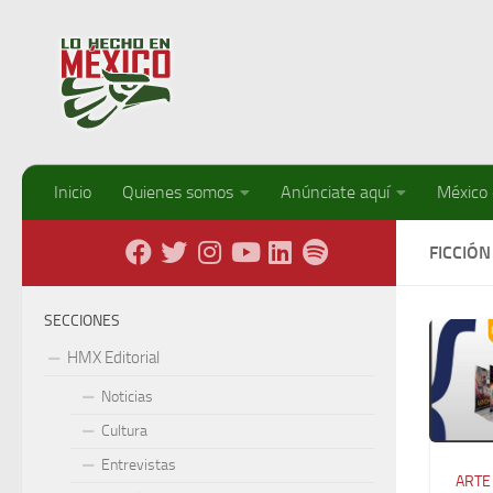
Debajo del contenido
Inicio
Quienes somos
Anúnciate aquí
México
FICCIÓN
SECCIONES
HMX Editorial
Noticias
Cultura
Entrevistas
ARTE