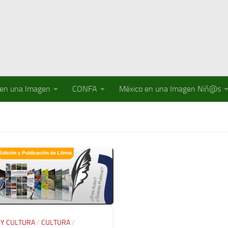
 en una Imagen
CONFA
México en una Imagen Niñ@s
 Y CULTURA
/
CULTURA
/