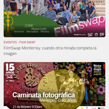
EVENTOS
/
FILM SWAP
FilmSwap Monterrey: cuando otra mirada completa la
imagen