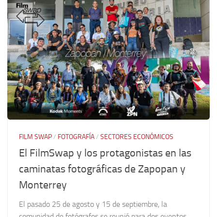
FILM SWAP
/
FOTOGRAFÍA
/
SECTORES ECONÓMICOS
El FilmSwap y los protagonistas en las
caminatas fotográficas de Zapopan y
Monterrey
El pasado 25 de agosto y 15 de septiembre, la
comunidad de fotógrafos se reunió para dos eventos