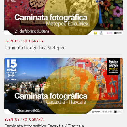
EVENTOS
/
FOTOGRAFÍA
Caminata fotográfica Metepec
EVENTOS
/
FOTOGRAFÍA
Caminata fotográfica Cacaxtla / Tlaxcala