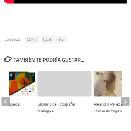
Etiquetas:
CONFA
kodak
nikon
TAMBIÉN TE PODRÍA GUSTAR...
 estenopeica
Glosario de Fotografía
Alejandra Pérez Zamu
Analógica
«Texto en Página» C