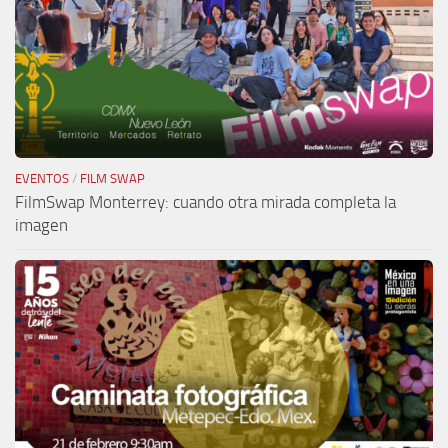
EVENTOS
/
FILM SWAP
FilmSwap Monterrey: cuando otra mirada completa la
imagen