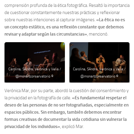
comprensión profunda de la ética fotográfica. Resaltó la importancia
de cuestionar constantemente nuestras prácticas y reflexionar
sobre nuestras intenciones al capturar imágenes.
«La ética no es
un concepto estático, es una reflexión constante que debemos
revisar y adaptar según las circunstancias»
, mencionó.
Carolina, SAndra, Verónica y Velia /
Carolina, SAndra, Verónica y Velia /
@monartconservatorio ©
@monartconservatorio ©
Verónica Mar, por su parte, abordó la cuestión del consentimiento y
la privacidad en la fotografía de calle.
«Es fundamental respetar el
deseo de las personas de no ser fotografiadas, especialmente en
espacios públicos. Sin embargo, también debemos encontrar
formas creativas de documentar la vida cotidiana sin vulnerar la
privacidad de los individuos»
, explicó Mar.