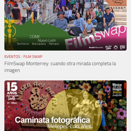
EVENTOS
/
FILM SWAP
FilmSwap Monterrey: cuando otra mirada completa la
imagen