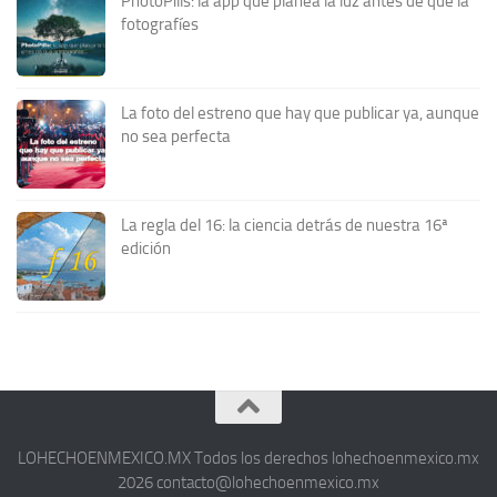
PhotoPills: la app que planea la luz antes de que la
fotografíes
La foto del estreno que hay que publicar ya, aunque
no sea perfecta
La regla del 16: la ciencia detrás de nuestra 16ª
edición
LOHECHOENMEXICO.MX Todos los derechos lohechoenmexico.mx
2026 contacto@lohechoenmexico.mx