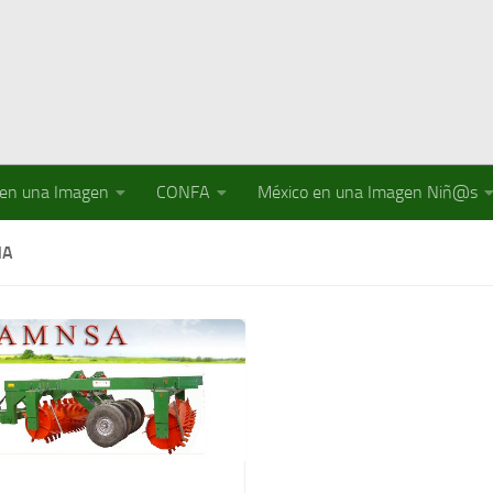
 en una Imagen
CONFA
México en una Imagen Niñ@s
NA