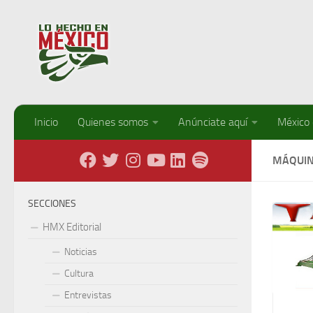
Debajo del contenido
Inicio
Quienes somos
Anúnciate aquí
México
MÁQUI
SECCIONES
HMX Editorial
Noticias
Cultura
Entrevistas