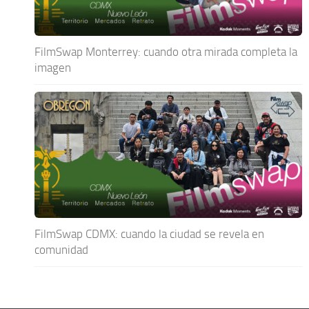
FilmSwap Monterrey: cuando otra mirada completa la
imagen
FilmSwap CDMX: cuando la ciudad se revela en
comunidad