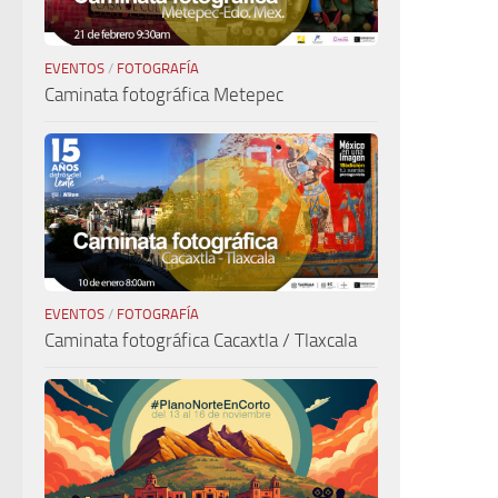
EVENTOS
/
FOTOGRAFÍA
Caminata fotográfica Metepec
EVENTOS
/
FOTOGRAFÍA
Caminata fotográfica Cacaxtla / Tlaxcala