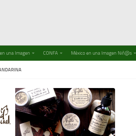
 en una Imagen
CONFA
México en una Imagen Niñ@s
ANDARINA