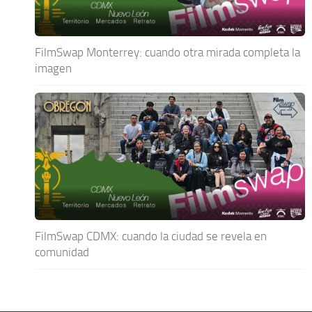
FilmSwap Monterrey: cuando otra mirada completa la
imagen
FilmSwap CDMX: cuando la ciudad se revela en
comunidad