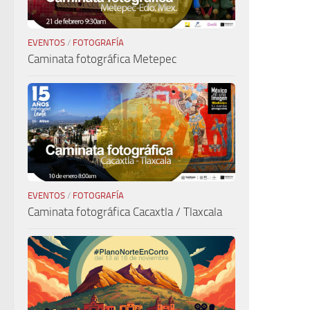
EVENTOS
/
FOTOGRAFÍA
Caminata fotográfica Metepec
EVENTOS
/
FOTOGRAFÍA
Caminata fotográfica Cacaxtla / Tlaxcala