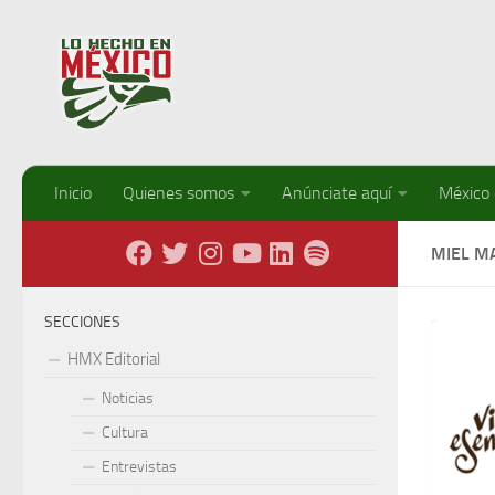
Debajo del contenido
Inicio
Quienes somos
Anúnciate aquí
México
MIEL M
SECCIONES
HMX Editorial
Noticias
Cultura
Entrevistas