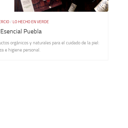
RCIO
/
LO HECHO EN VERDE
 Esencial Puebla
ctos orgánicos y naturales para el cuidado de la piel:
za e higiene personal.