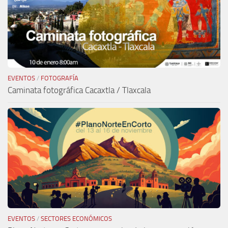
EVENTOS
/
FOTOGRAFÍA
Caminata fotográfica Cacaxtla / Tlaxcala
EVENTOS
/
SECTORES ECONÓMICOS