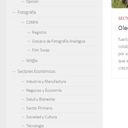
Opinión
Fotografía
SECT
CONFA
Ole
Registro
fuer
Glosario de Fotografía Analógica
colab
Film Swap
por e
que 
Niñ@s
creci
Sectores Económicos
Industria y Manufactura
Negocios y Economía
Salud y Bienestar
Sector Primario
Sociedad y Cultura
Tecnología