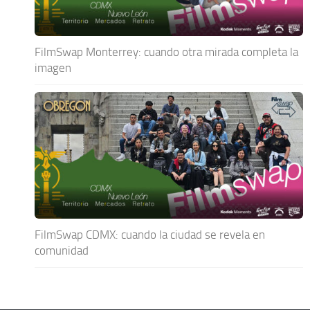
FilmSwap Monterrey: cuando otra mirada completa la
imagen
FilmSwap CDMX: cuando la ciudad se revela en
comunidad