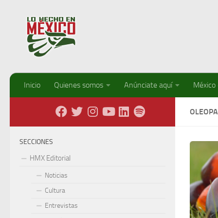
Debajo del contenido
Inicio
Quienes somos
Anúnciate aquí
México
OLEOP
SECCIONES
HMX Editorial
Noticias
Cultura
Entrevistas