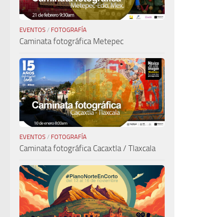
EVENTOS
/
FOTOGRAFÍA
Caminata fotográfica Metepec
EVENTOS
/
FOTOGRAFÍA
Caminata fotográfica Cacaxtla / Tlaxcala