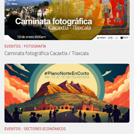
EVENTOS
/
FOTOGRAFÍA
Caminata fotográfica Cacaxtla / Tlaxcala
EVENTOS
/
SECTORES ECONÓMICOS