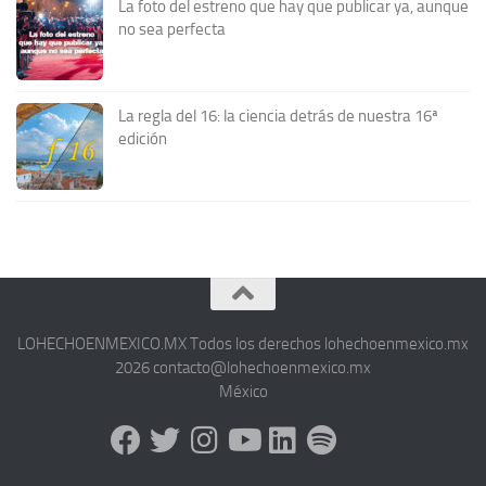
La foto del estreno que hay que publicar ya, aunque
no sea perfecta
La regla del 16: la ciencia detrás de nuestra 16ª
edición
LOHECHOENMEXICO.MX Todos los derechos lohechoenmexico.mx
2026 contacto@lohechoenmexico.mx
México