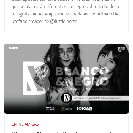
que se platicarán diferentes conceptos al rededor de la
fotografía, en este episodio la charla es con Alfredo De
Stefano creador de @luzdelnorte.
ENTRE AMIGAS