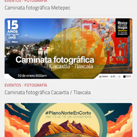
EVENTOS
/
FOTOGRAFÍA
Caminata fotográfica Metepec
EVENTOS
/
FOTOGRAFÍA
Caminata fotográfica Cacaxtla / Tlaxcala