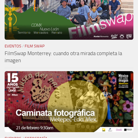
EVENTOS
/
FILM SWAP
FilmSwap Monterrey: cuando otra mirada completa la
imagen