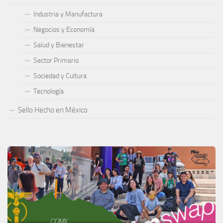
Industria y Manufactura
Negocios y Economía
Salud y Bienestar
Sector Primario
Sociedad y Cultura
Tecnología
Sello Hecho en México