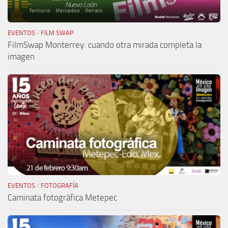
EVENTOS
/
FILM SWAP
FilmSwap Monterrey: cuando otra mirada completa la
imagen
EVENTOS
/
FOTOGRAFÍA
Caminata fotográfica Metepec