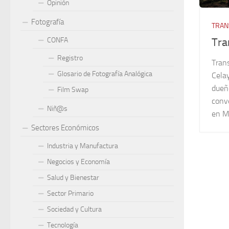
Opinión
Fotografía
TRAN
Tra
CONFA
Registro
Tran
Glosario de Fotografía Analógica
Cela
dueñ
Film Swap
conve
Niñ@s
en M
Sectores Económicos
Industria y Manufactura
Negocios y Economía
Salud y Bienestar
Sector Primario
Sociedad y Cultura
Tecnología