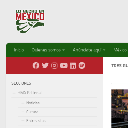
Debajo del contenido
Inicio
Quienes somos
Anúnciate aquí
México
TRES G
SECCIONES
HMX Editorial
Noticias
Cultura
Entrevistas