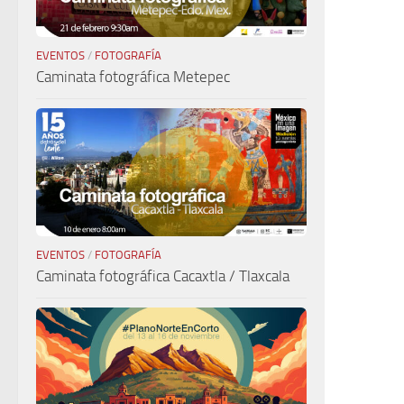
EVENTOS
/
FOTOGRAFÍA
Caminata fotográfica Metepec
EVENTOS
/
FOTOGRAFÍA
Caminata fotográfica Cacaxtla / Tlaxcala