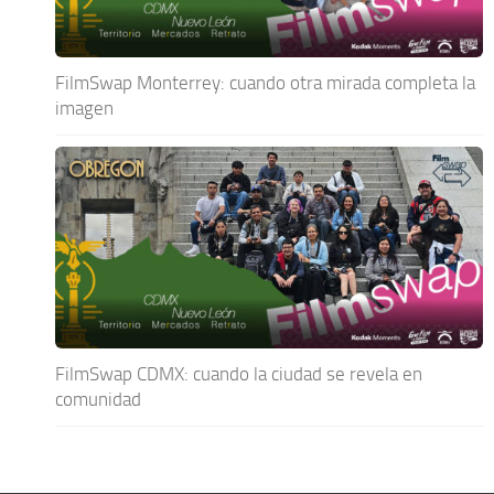
FilmSwap Monterrey: cuando otra mirada completa la
imagen
FilmSwap CDMX: cuando la ciudad se revela en
comunidad