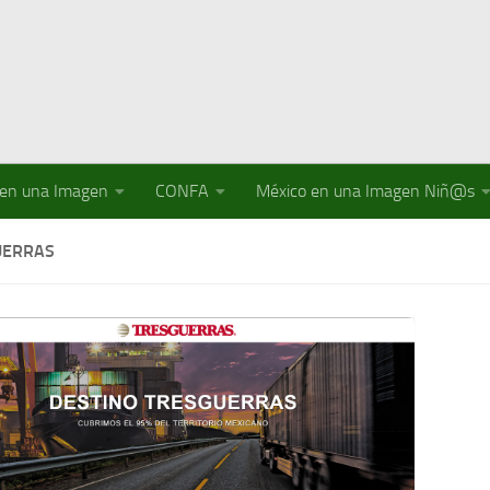
 en una Imagen
CONFA
México en una Imagen Niñ@s
UERRAS